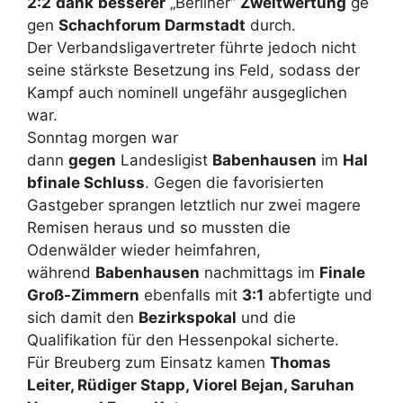
2:2
dank
besserer
„Berliner“
Zweitwertung
ge
gen
Schachforum Darmstadt
durch.
Der Verbandsligavertreter führte jedoch nicht
seine stärkste Besetzung ins Feld, sodass der
Kampf auch nominell ungefähr ausgeglichen
war.
Sonntag morgen war
dann
gegen
Landesligist
Babenhausen
im
Hal
bfinale Schluss
. Gegen die favorisierten
Gastgeber sprangen letztlich nur zwei magere
Remisen heraus und so mussten die
Odenwälder wieder heimfahren,
während
Babenhausen
nachmittags im
Finale
Groß-Zimmern
ebenfalls mit
3:1
abfertigte und
sich damit den
Bezirkspokal
und die
Qualifikation für den Hessenpokal sicherte.
Für Breuberg zum Einsatz kamen
Thomas
Leiter, Rüdiger Stapp, Viorel Bejan, Saruhan