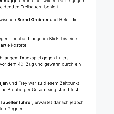
r Stapp
, der in einer wilden Partie gegen
heidenden Freibauern behielt.
zwischen
Bernd Grebner
und Held, die
gen Theobald lange im Blick, bis eine
rtie kostete.
 langem Druckspiel gegen Eulers
 vor dem 40. Zug und gewann durch ein
ejan
und Frey war zu diesem Zeitpunkt
appe Breuberger Gesamtsieg stand fest.
r
Tabellenführer
, erwartet danach jedoch
kten Gegner.