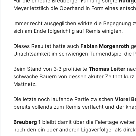
Für die erneute Breuberger Führung sorgte
Rüdige
Meyer letztlich die Oberhand in Form eines entsc
Immer recht ausgeglichen wirkte die Begegnung 
sich am Ende folgerichtig auf Remis einigten.
Dieses Resultat hatte auch
Fabian Morgenroth
ge
Unachtsamkeit im schwierigen Turmendspiel die Pa
Beim Stand von 3:3 profitierte
Thomas Leiter
nach
schwache Bauern von dessen akuter Zeitnot kurz
Mattnetz.
Die letzte noch laufende Partie zwischen
Viorel B
bereits vollends zum Remis verflacht und der kn
Breuberg 1
bleibt damit über die Feiertage weite
noch den ein oder anderen Ligaverfolger als dire