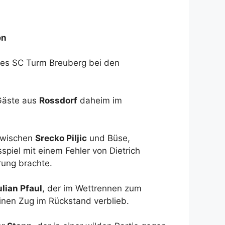
en
 des SC Turm Breuberg bei den
Gäste aus
Rossdorf
daheim im
 zwischen
Srecko Piljic
und Büse,
sspiel mit einem Fehler von Dietrich
rung brachte.
ulian
Pfaul
, der im Wettrennen zum
nen Zug im Rückstand verblieb.