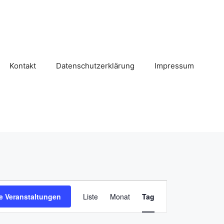
Kontakt
Datenschutzerklärung
Impressum
V
e Veranstaltungen
Liste
Monat
Tag
e
r