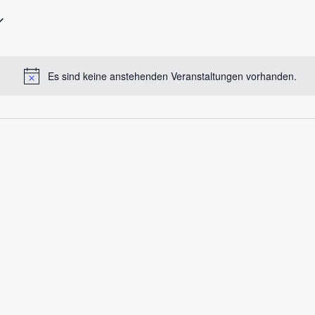
Es sind keine anstehenden Veranstaltungen vorhanden.
H
i
n
w
e
i
s